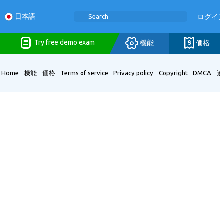
日本語
ログイ
Try free demo exam
価格
機能
Home
機能
価格
Terms of service
Privacy policy
Copyright
DMCA