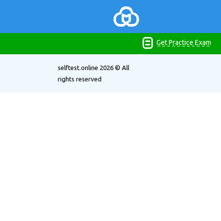
Get Practice Exam
selftest.online
2026 © All
rights reserved