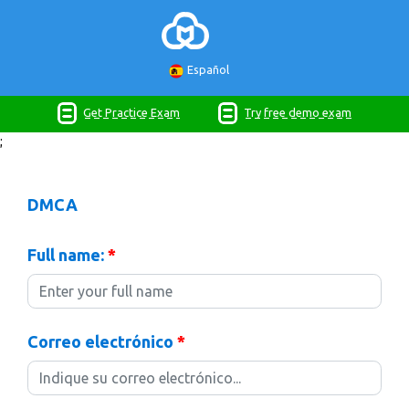
Español
Get Practice Exam
Try free demo exam
;
DMCA
Full name:
*
Correo electrónico
*