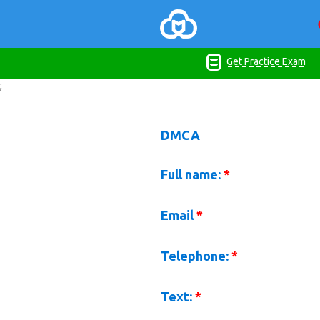
Get Practice Exam
;
DMCA
Full name:
*
Email
*
Telephone:
*
Text:
*