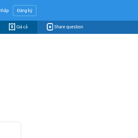
nhập
Đăng ký
Giá cả
Share question