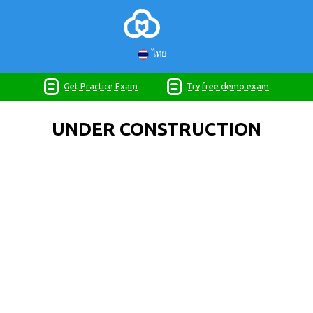
ไทย
Get Practice Exam
Try free demo exam
UNDER CONSTRUCTION