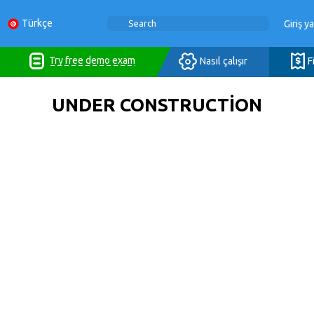
Türkçe
Giriş y
Try free demo exam
F
Nasıl çalışır
UNDER CONSTRUCTION