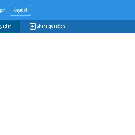
apın
Kayıt ol
iyatlar
Share question