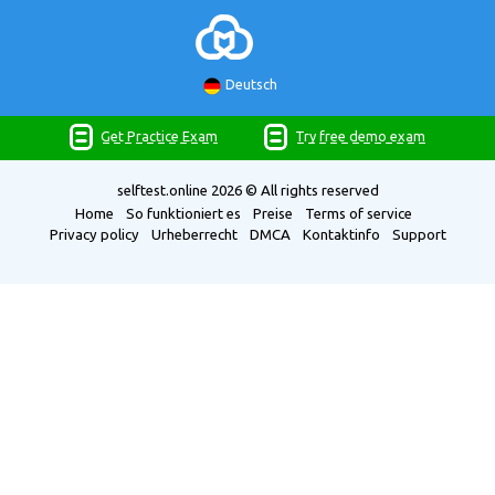
Deutsch
Get Practice Exam
Try free demo exam
selftest.online
2026 © All rights reserved
Home
So funktioniert es
Preise
Terms of service
Privacy policy
Urheberrecht
DMCA
Kontaktinfo
Support