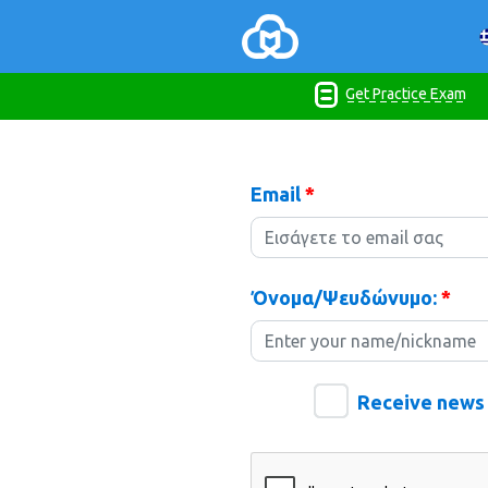
Get Practice Exam
Email
*
Όνομα/Ψευδώνυμο:
*
Receive news