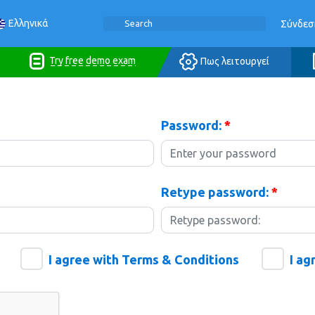
Ελληνικά
Σύνδεσ
Try free demo exam
Πως λειτουργεί
Password:
*
Retype password:
*
I agree with Terms & Conditions
I ag