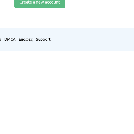
Create a new account
α
DMCA
Επαφές
Support