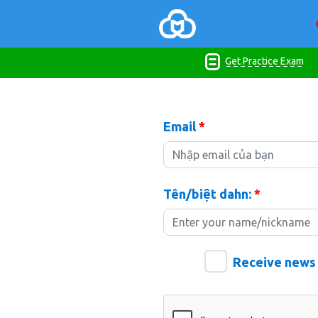
Get Practice Exam
Email
*
Tên/biệt dahn:
*
Receive news