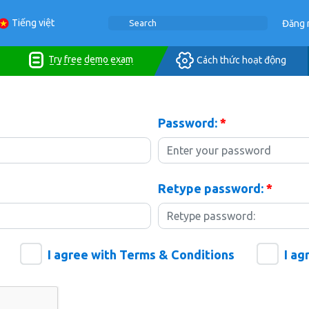
Tiếng việt
Đăng 
Try free demo exam
Cách thức hoạt động
Password:
*
Retype password:
*
I agree with Terms & Conditions
I ag