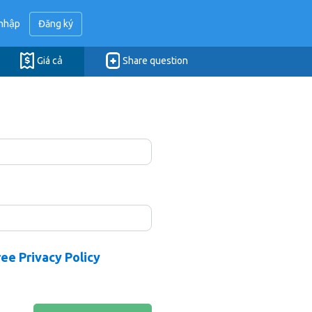
nhập
Đăng ký
Giá cả
Share question
ree Privacy Policy