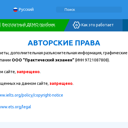
Русский
Бесплатный ДЕМО пробник
Как это работает
АВТОРСКИЕ ПРАВА
ответы, дополнительная разъяснительная информация, графические
мпании
ООО "Практический экзамен"
(ИНН 9721087808).
м сайте,
запрещено
.
щенных на данном сайте,
запрещено
.
ww.ielts.org/policy/copyright-notice
www.ets.org/legal