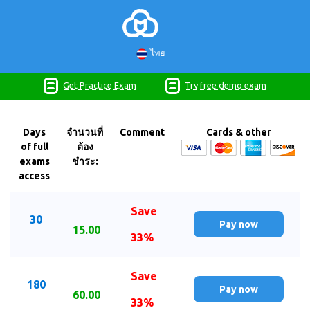
ไทย
Get Practice Exam
Try free demo exam
Days
จำนวนที่
Comment
Cards & other
of full
ต้อง
exams
ชำระ:
access
Save
30
Pay now
15.00
33%
Save
180
Pay now
60.00
33%