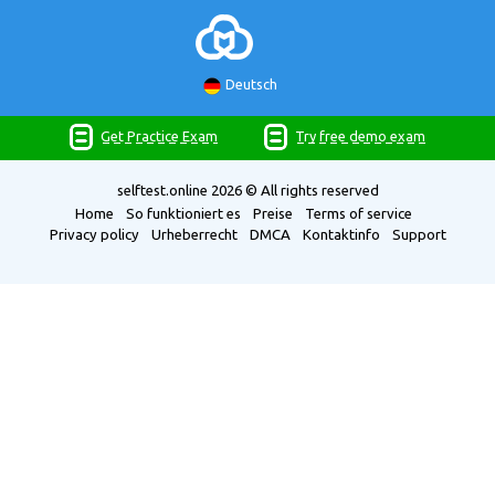
Deutsch
Get Practice Exam
Try free demo exam
selftest.online
2026 © All rights reserved
Home
So funktioniert es
Preise
Terms of service
Privacy policy
Urheberrecht
DMCA
Kontaktinfo
Support