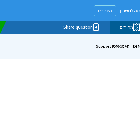
סה לחשבון
הירשמו
מחירים
Share question
DM
קאָנטאַקטן
Support